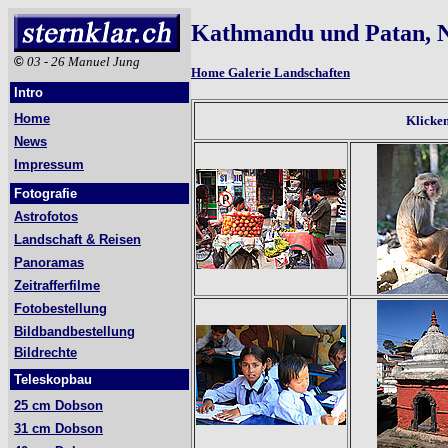
Kathmandu und Patan, 
©
03 - 26 Manuel Jung
Home Galerie Landschaften
Intro
Home
Klicken
News
Impressum
Fotografie
Astrofotos
Landschaft & Reisen
Panoramas
Zeitrafferfilme
Fotobestellung
Bildbandbestellung
Bildrechte
Teleskopbau
25 cm Dobson
31 cm Dobson