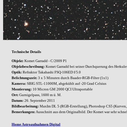
Technische Details
Objekt:
Komet Garradd
-
C/2009 P1
Objektbeschreibung:
Komet Garradd bei seiner Durchquerung des Herkule
Optik:
Refraktor
Takahashi FSQ-106ED f/5.0
Belichtungszeit:
3 x 5 Minuten durch Baader-RGB-Filter (1x1)
Kamera:
SBIG STL-11000M, abgekühlt auf -20 Grad Celsius
Montierung:
10 Micron GM 2000 QCI Ultraportable
Ort:
Gurnigelpass, 1600 m ü. M.
Datum:
26. September 2011
Bildbearbeitung:
MaxIm DL 5 (RGB-Erstellung), Photoshop CS5 (Kurven, 
Bemerkungen:
Ausschnitt aus dem Originalbild. Der Komet war sehr schnel
Home Astroaufnahmen Digital