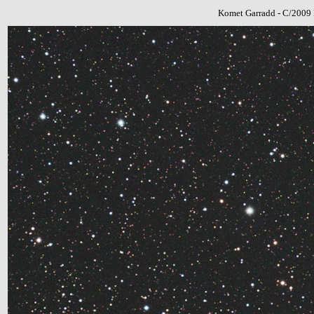
Komet Garradd
-
C/2009