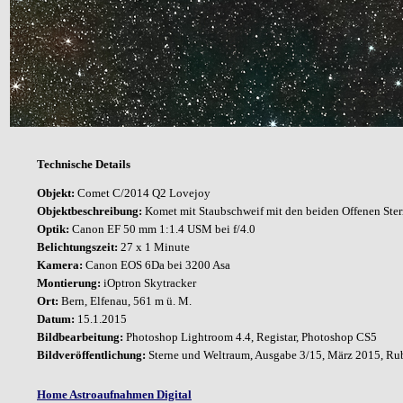
Technische Details
Objekt:
Comet C/2014 Q2 Lovejoy
Objektbeschreibung:
Komet mit Staubschweif mit den beiden Offenen Ste
Optik:
Canon EF 50 mm 1:1.4 USM bei f/4.0
Belichtungszeit:
27 x 1 Minute
Kamera:
Canon EOS 6Da bei 3200 Asa
Montierung:
iOptron Skytracker
Ort:
Bern, Elfenau, 561 m ü. M.
Datum:
15.1.2015
Bildbearbeitung:
Photoshop Lightroom 4.4, Registar, Photoshop CS5
Bildveröffentlichung:
Sterne und Weltraum, Ausgabe 3/15, März 2015, Rubri
Home Astroaufnahmen Digital