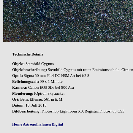
Technische Details
Objekt:
Sternbild Cygnus
Objektbeschreibung:
Sternbild Cygnus mit roten Emissionsnebeln, Cirru
Optik:
Sigma 50 mm f/1.4 DG HSM Art bei f/2.8
Belichtungszeit:
99 x 1 Minute
Kamera:
Canon EOS 6Da bei 800 Asa
Montierung:
iOptron Skytracker
Ort:
Bern, Elfenau, 561 m ü. M.
Datum:
10. Juli 2015
Bildbearbeitung:
Photoshop Lightroom 6.0, Registar, Photoshop CS5
Home Astroaufnahmen Digital