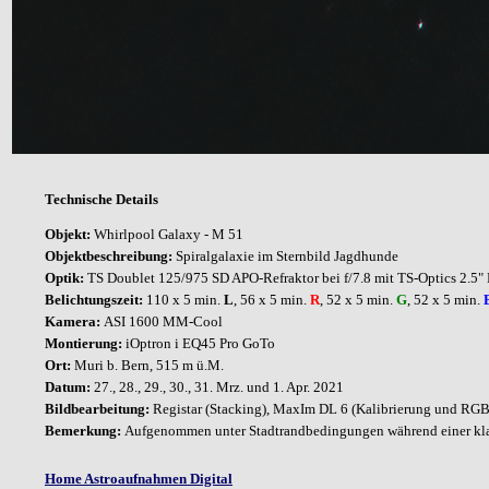
Technische Details
Objekt:
Whirlpool Galaxy - M 51
Objektbeschreibung:
Spiralgalaxie im Sternbild Jagdhunde
Optik:
TS Doublet 125/975 SD APO-Refraktor bei f/7.8 mit TS-Optics 2.5" R
Belichtungszeit:
110 x 5 min.
L
, 56 x 5 min.
R
, 52 x 5 min.
G
, 52 x 5 min.
Kamera:
ASI 1600 MM-Cool
Montierung:
iOptron i EQ45 Pro GoTo
Ort:
Muri b. Bern, 515 m ü.M.
Datum:
27., 28., 29., 30., 31. Mrz. und 1. Apr. 2021
Bildbearbeitung:
Registar (Stacking), M
axIm DL 6 (Kalibrierung und RGB-
Bemerkung
:
Aufgenommen unter Stadtrandbedingungen während einer kl
Home Astroaufnahmen Digital