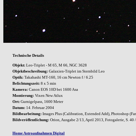
Technische Details
Objekt:
Leo-Triplet - M 65, M 66, NGC 3628
Objektbeschreibung:
Galaxien-Triplet im Sternbild Leo
Optik:
Takahashi MT-160, 16 cm Newton f / 6.25
Belichtungszeit:
8
x 5 min
Kamera:
Canon EOS 10D bei 1600 Asa
Montierung:
Vixen New Atlux
Ort:
Gurnigelpass, 1600 Meter
Datum:
14. Februar
2004
Bildbearbeitung:
Images Plus (Calibration, Extended Add), Photoshop (Far
Bildveröffentlichung:
Orion, Ausgabe 2/13, April 2013, Fotogalerie, S. 40 
Home Astroaufnahmen Digital