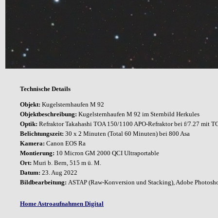
Technische Details
Objekt:
Kugelsternhaufen M 92
Objektbeschreibung:
Kugelsternhaufen M 92 im Sternbild Herkules
Optik:
Refraktor
Takahashi TOA 150/1100 APO-Refraktor bei f/7.27 mit TO
Belichtungszeit:
30 x 2 Minuten (Total 60 Minuten) bei 800 Asa
Kamera:
Canon EOS Ra
Montierung:
10 Micron GM 2000 QCI Ultraportable
Ort:
Muri b. Bern, 515 m ü. M.
Datum:
23. Aug 2022
Bildbearbeitung:
ASTAP (Raw-Konversion und Stacking
), Adobe P
hotosho
Home Astroaufnahmen Digital