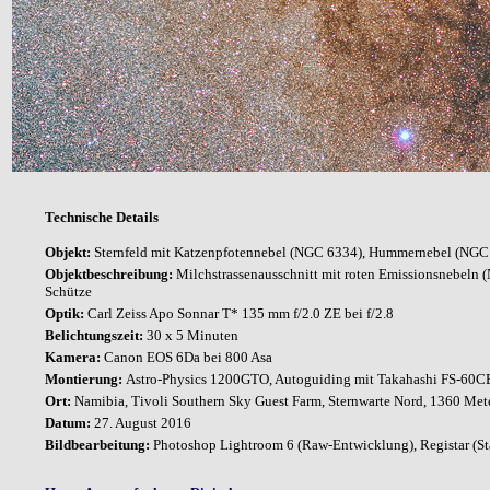
Technische Details
Objekt:
Sternfeld mit Katzenpfotennebel (NGC 6334), Hummernebel (NGC 
Objektbeschreibung:
Milchstrassenausschnitt mit roten Emissionsnebeln (
Schütze
Optik:
Carl Zeiss Apo Sonnar T* 135 mm f/2.0 ZE bei f/2.8
Belichtungszeit:
30 x 5 Minuten
Kamera:
Canon EOS 6Da bei 800 Asa
Montierung:
Astro-Physics 1200GTO, Autoguiding mit Takahashi FS-60CB 
Ort:
Namibia, Tivoli Southern Sky Guest Farm, Sternwarte Nord, 1360 Met
Datum:
27. August 2016
Bildbearbeitung:
Photoshop Lightroom 6 (Raw-Entwicklung), Registar
(S