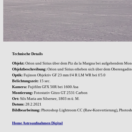
Technische Details
Objekt:
Orion und Sirius über dem Piz da la Margna bei aufgehendem Mo
Objektbeschreibung:
Orion und Sirius erheben sich über dem Oberengadin
Optik:
Fujinon
Objektiv GF 23 mm f/4 R LM WR bei f/5.0
Belichtungszeit:
15 sec.
Kamera:
Fujifilm GFX 50R bei 1600 Asa
Montierung:
Fotostativ Gitzo
GT 2531
Carbon
Ort:
Sils Maria am Silsersee, 1803 m ü. M.
Datum:
28
.2.2021
Bildbearbeitung:
Photoshop Lightroom CC (Raw-Konvertierung), Photosho
Home Astroaufnahmen Digital