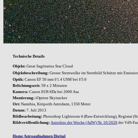
Technische Details
Objekt:
Great Sagittarius Star Cloud
Objektbeschreibung:
Grosse Sternwolke im Sternbild Schütze mit
Emissio
Optik:
Canon EF 50 mm f/1.4 USM bei f/5.0
Belichtungszeit:
59 x 2 Minuten
Kamera:
Canon EOS 6Da bei 2000 Asa
Montierung:
iOptron Skytracker
Ort:
Namibia,
Kiripotib Astrofarm, 1350 Meter
Datum:
7. Juli 2013
Bildbearbeitung:
Photoshop Lightroom 4 (Raw-Entwicklung), Registar
(S
Bildveröffentlichung:
Astrofoto der Woche (AdW) Nr. 10/2020
der VdS-Fac
Home Astroaufnahmen Digital