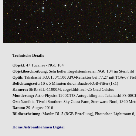
Technische Details
Objekt:
47 Tucanae - NGC 104
Objektbeschreibung:
Sehr heller Kugelsternhaufen NGC 104 im Sternbild
Optik:
Takahashi TOA 150/1100 APO-Refraktor bei
f/7.27 mit TOA-67 Fiel
Belichtungszeit:
16 x 5 Minuten durch Baader-RGB-Filter (1x1)
Kamera:
SBIG STL-11000M, abgekühlt auf -25 Grad Celsius
Montierung:
Astro-Physics 1200GTO, Autoguiding mit Takahashi FS-60CB 
Ort:
Namibia, Tivoli Southern Sky Guest Farm, Sternwarte Nord, 1360 Met
Datum:
29. August 2016
Bildbearbeitung:
MaxIm DL 5 (RGB-Erstellung), Photoshop Lightroom 6, 
Home Astroaufnahmen Digital