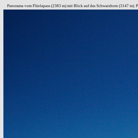
Panorama vom Flüelapass (2383 m) mit Blick auf das Schwarzhorn (3147 m).