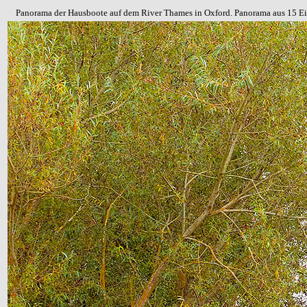
Panorama der Hausboote auf dem River Thames in Oxford. Panorama aus 15 E